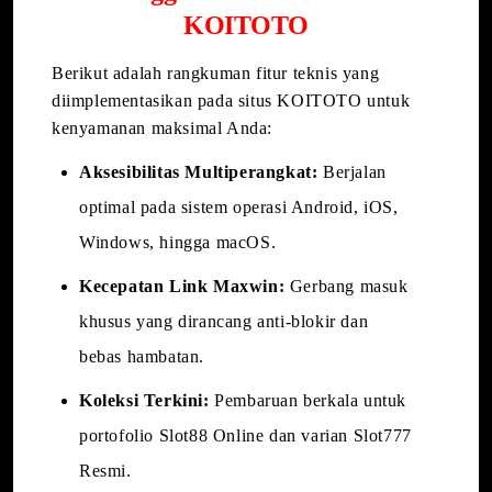
KOITOTO
Berikut adalah rangkuman fitur teknis yang
diimplementasikan pada situs KOITOTO untuk
kenyamanan maksimal Anda:
Aksesibilitas Multiperangkat:
Berjalan
optimal pada sistem operasi Android, iOS,
Windows, hingga macOS.
Kecepatan Link Maxwin:
Gerbang masuk
khusus yang dirancang anti-blokir dan
bebas hambatan.
Koleksi Terkini:
Pembaruan berkala untuk
portofolio Slot88 Online dan varian Slot777
Resmi.