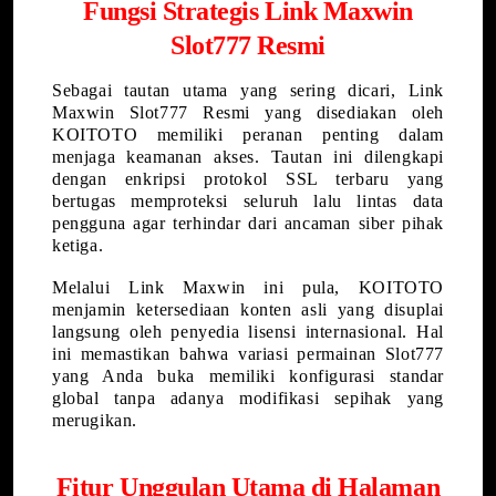
Fungsi Strategis Link Maxwin
Slot777 Resmi
Sebagai tautan utama yang sering dicari, Link
Maxwin Slot777 Resmi yang disediakan oleh
KOITOTO memiliki peranan penting dalam
menjaga keamanan akses. Tautan ini dilengkapi
dengan enkripsi protokol SSL terbaru yang
bertugas memproteksi seluruh lalu lintas data
pengguna agar terhindar dari ancaman siber pihak
ketiga.
Melalui Link Maxwin ini pula, KOITOTO
menjamin ketersediaan konten asli yang disuplai
langsung oleh penyedia lisensi internasional. Hal
ini memastikan bahwa variasi permainan Slot777
yang Anda buka memiliki konfigurasi standar
global tanpa adanya modifikasi sepihak yang
merugikan.
Fitur Unggulan Utama di Halaman