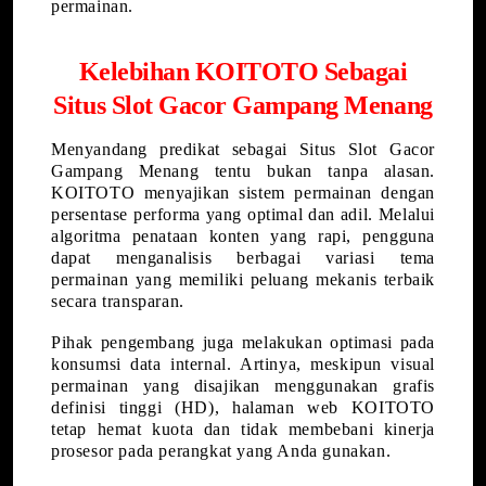
permainan.
Kelebihan KOITOTO Sebagai
Situs Slot Gacor Gampang Menang
Menyandang predikat sebagai Situs Slot Gacor
Gampang Menang tentu bukan tanpa alasan.
KOITOTO menyajikan sistem permainan dengan
persentase performa yang optimal dan adil. Melalui
algoritma penataan konten yang rapi, pengguna
dapat menganalisis berbagai variasi tema
permainan yang memiliki peluang mekanis terbaik
secara transparan.
Pihak pengembang juga melakukan optimasi pada
konsumsi data internal. Artinya, meskipun visual
permainan yang disajikan menggunakan grafis
definisi tinggi (HD), halaman web KOITOTO
tetap hemat kuota dan tidak membebani kinerja
prosesor pada perangkat yang Anda gunakan.