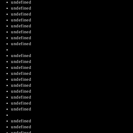
undefined
undefined
undefined
undefined
undefined
undefined
undefined
undefined
undefined
undefined
undefined
undefined
undefined
undefined
undefined
undefined
undefined
undefined
undefined
undefined
undefined