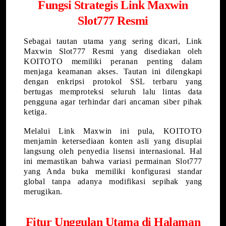
Fungsi Strategis Link Maxwin
Slot777 Resmi
Sebagai tautan utama yang sering dicari, Link
Maxwin Slot777 Resmi yang disediakan oleh
KOITOTO memiliki peranan penting dalam
menjaga keamanan akses. Tautan ini dilengkapi
dengan enkripsi protokol SSL terbaru yang
bertugas memproteksi seluruh lalu lintas data
pengguna agar terhindar dari ancaman siber pihak
ketiga.
Melalui Link Maxwin ini pula, KOITOTO
menjamin ketersediaan konten asli yang disuplai
langsung oleh penyedia lisensi internasional. Hal
ini memastikan bahwa variasi permainan Slot777
yang Anda buka memiliki konfigurasi standar
global tanpa adanya modifikasi sepihak yang
merugikan.
Fitur Unggulan Utama di Halaman