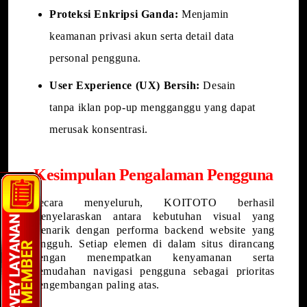
Proteksi Enkripsi Ganda:
Menjamin
keamanan privasi akun serta detail data
personal pengguna.
User Experience (UX) Bersih:
Desain
tanpa iklan pop-up mengganggu yang dapat
merusak konsentrasi.
Kesimpulan Pengalaman Pengguna
Secara menyeluruh, KOITOTO berhasil
menyelaraskan antara kebutuhan visual yang
menarik dengan performa backend website yang
tangguh. Setiap elemen di dalam situs dirancang
dengan menempatkan kenyamanan serta
kemudahan navigasi pengguna sebagai prioritas
pengembangan paling atas.