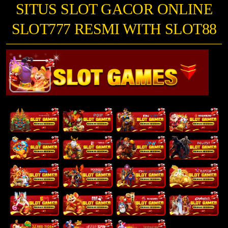
SITUS SLOT GACOR ONLINE
SLOT777 RESMI WITH SLOT88