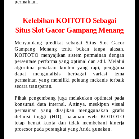
permainan.
Kelebihan KOITOTO Sebagai
Situs Slot Gacor Gampang Menang
Menyandang predikat sebagai Situs Slot Gacor
Gampang Menang tentu bukan tanpa alasan.
KOITOTO menyajikan sistem permainan dengan
persentase performa yang optimal dan adil. Melalui
algoritma penataan konten yang rapi, pengguna
dapat menganalisis berbagai variasi tema
permainan yang memiliki peluang mekanis terbaik
secara transparan.
Pihak pengembang juga melakukan optimasi pada
konsumsi data internal. Artinya, meskipun visual
permainan yang disajikan menggunakan grafis
definisi tinggi (HD), halaman web KOITOTO
tetap hemat kuota dan tidak membebani kinerja
prosesor pada perangkat yang Anda gunakan.