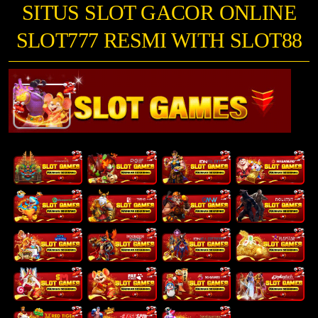
SITUS SLOT GACOR ONLINE
SLOT777 RESMI WITH SLOT88