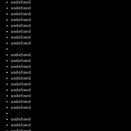
undefined
undefined
undefined
undefined
undefined
undefined
undefined
undefined
undefined
undefined
undefined
undefined
undefined
undefined
undefined
undefined
undefined
undefined
undefined
undefined
undefined