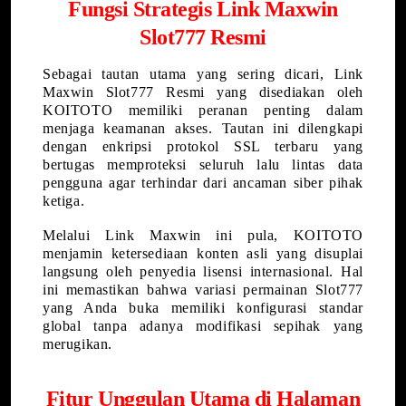
Fungsi Strategis Link Maxwin
Slot777 Resmi
Sebagai tautan utama yang sering dicari, Link
Maxwin Slot777 Resmi yang disediakan oleh
KOITOTO memiliki peranan penting dalam
menjaga keamanan akses. Tautan ini dilengkapi
dengan enkripsi protokol SSL terbaru yang
bertugas memproteksi seluruh lalu lintas data
pengguna agar terhindar dari ancaman siber pihak
ketiga.
Melalui Link Maxwin ini pula, KOITOTO
menjamin ketersediaan konten asli yang disuplai
langsung oleh penyedia lisensi internasional. Hal
ini memastikan bahwa variasi permainan Slot777
yang Anda buka memiliki konfigurasi standar
global tanpa adanya modifikasi sepihak yang
merugikan.
Fitur Unggulan Utama di Halaman