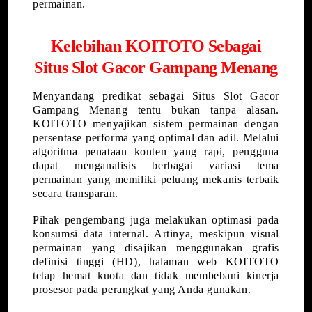
permainan.
Kelebihan KOITOTO Sebagai
Situs Slot Gacor Gampang Menang
Menyandang predikat sebagai Situs Slot Gacor
Gampang Menang tentu bukan tanpa alasan.
KOITOTO menyajikan sistem permainan dengan
persentase performa yang optimal dan adil. Melalui
algoritma penataan konten yang rapi, pengguna
dapat menganalisis berbagai variasi tema
permainan yang memiliki peluang mekanis terbaik
secara transparan.
Pihak pengembang juga melakukan optimasi pada
konsumsi data internal. Artinya, meskipun visual
permainan yang disajikan menggunakan grafis
definisi tinggi (HD), halaman web KOITOTO
tetap hemat kuota dan tidak membebani kinerja
prosesor pada perangkat yang Anda gunakan.