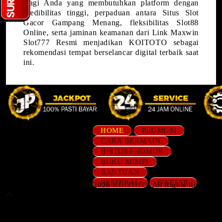
Bagi Anda yang membutuhkan platform dengan
kredibilitas tinggi, perpaduan antara Situs Slot
Gacor Gampang Menang, fleksibilitas Slot88
Online, serta jaminan keamanan dari Link Maxwin
Slot777 Resmi menjadikan KOITOTO sebagai
rekomendasi tempat berselancar digital terbaik saat
ini.
HOME
PROMOSI
CARA BERMAIN
HISTORI NOMOR
BUKU MIMPI
BANTUAN
REFFERAL
DAFTAR
© Copyright 2018 - 2026
KOITOTO
. All Rights Reserved.