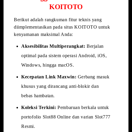
KOITOTO
Berikut adalah rangkuman fitur teknis yang
diimplementasikan pada situs KOITOTO untuk
kenyamanan maksimal Anda:
Aksesibilitas Multiperangkat:
Berjalan
optimal pada sistem operasi Android, iOS,
Windows, hingga macOS.
Kecepatan Link Maxwin:
Gerbang masuk
khusus yang dirancang anti-blokir dan
bebas hambatan.
Koleksi Terkini:
Pembaruan berkala untuk
portofolio Slot88 Online dan varian Slot777
Resmi.