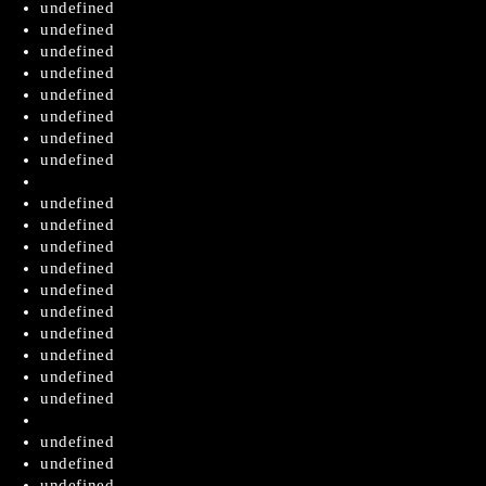
undefined
undefined
undefined
undefined
undefined
undefined
undefined
undefined
undefined
undefined
undefined
undefined
undefined
undefined
undefined
undefined
undefined
undefined
undefined
undefined
undefined