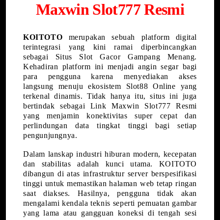
Maxwin Slot777 Resmi
KOITOTO
merupakan sebuah platform digital
terintegrasi yang kini ramai diperbincangkan
sebagai Situs Slot Gacor Gampang Menang.
Kehadiran platform ini menjadi angin segar bagi
para pengguna karena menyediakan akses
langsung menuju ekosistem Slot88 Online yang
terkenal dinamis. Tidak hanya itu, situs ini juga
bertindak sebagai Link Maxwin Slot777 Resmi
yang menjamin konektivitas super cepat dan
perlindungan data tingkat tinggi bagi setiap
pengunjungnya.
Dalam lanskap industri hiburan modern, kecepatan
dan stabilitas adalah kunci utama. KOITOTO
dibangun di atas infrastruktur server berspesifikasi
tinggi untuk memastikan halaman web tetap ringan
saat diakses. Hasilnya, pengguna tidak akan
mengalami kendala teknis seperti pemuatan gambar
yang lama atau gangguan koneksi di tengah sesi