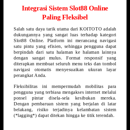
Integrasi Sistem Slot88 Online
Paling Fleksibel
Salah satu daya tarik utama dari KOITOTO adalah
dukungannya yang sangat luas terhadap kategori
Slot88 Online. Platform ini merancang navigasi
satu pintu yang efisien, sehingga pengguna dapat
berpindah dari satu halaman ke halaman lainnya
dengan sangat mulus. Format responsif yang
diterapkan membuat seluruh menu teks dan tombol
navigasi otomatis menyesuaikan ukuran layar
perangkat Anda.
Fleksibilitas ini mempermudah mobilitas para
pengguna yang terbiasa mengakses internet melalui
ponsel pintar disela-sela kesibukan mereka.
Dengan pembaruan sistem yang berjalan di latar
belakang, risiko terjadinya kelambatan sistem
(*lagging*) dapat ditekan hingga ke titik terendah.