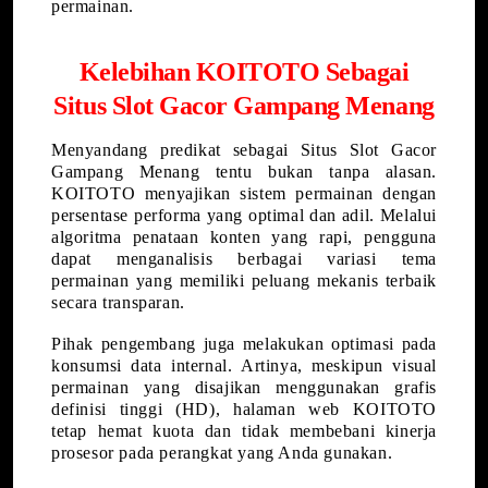
permainan.
Kelebihan KOITOTO Sebagai
Situs Slot Gacor Gampang Menang
Menyandang predikat sebagai Situs Slot Gacor
Gampang Menang tentu bukan tanpa alasan.
KOITOTO menyajikan sistem permainan dengan
persentase performa yang optimal dan adil. Melalui
algoritma penataan konten yang rapi, pengguna
dapat menganalisis berbagai variasi tema
permainan yang memiliki peluang mekanis terbaik
secara transparan.
Pihak pengembang juga melakukan optimasi pada
konsumsi data internal. Artinya, meskipun visual
permainan yang disajikan menggunakan grafis
definisi tinggi (HD), halaman web KOITOTO
tetap hemat kuota dan tidak membebani kinerja
prosesor pada perangkat yang Anda gunakan.