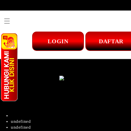
Skip to
content
LOGIN
DAFTAR
NEW
KOITOTO 🚩 Situs Slot Gacor Gampang
Menang Slot88 Online Link Maxwin
Slot777 Resmi
unde
Previous
Next
undefined
undefined