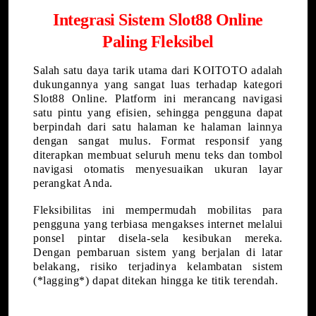
Integrasi Sistem Slot88 Online
Paling Fleksibel
Salah satu daya tarik utama dari KOITOTO adalah
dukungannya yang sangat luas terhadap kategori
Slot88 Online. Platform ini merancang navigasi
satu pintu yang efisien, sehingga pengguna dapat
berpindah dari satu halaman ke halaman lainnya
dengan sangat mulus. Format responsif yang
diterapkan membuat seluruh menu teks dan tombol
navigasi otomatis menyesuaikan ukuran layar
perangkat Anda.
Fleksibilitas ini mempermudah mobilitas para
pengguna yang terbiasa mengakses internet melalui
ponsel pintar disela-sela kesibukan mereka.
Dengan pembaruan sistem yang berjalan di latar
belakang, risiko terjadinya kelambatan sistem
(*lagging*) dapat ditekan hingga ke titik terendah.