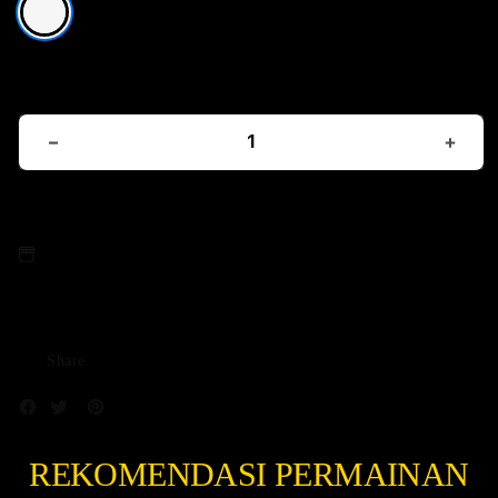
Quantity
Decrease
Increa
quantity
quanti
for
for
Get it fast
iPhone
iPhon
17
17
KOITOTO
Air
Air
Loading store
1TB
1TB
Silver
Silver
Share
REKOMENDASI PERMAINAN