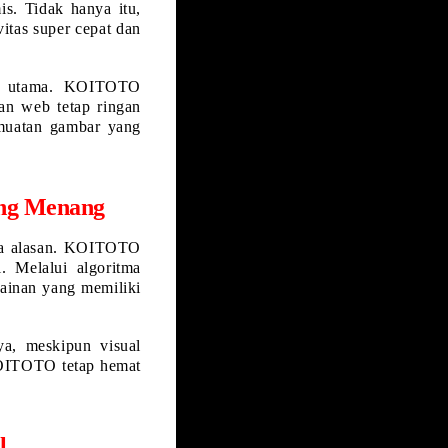
s. Tidak hanya itu,
itas super cepat dan
nci utama. KOITOTO
man web tetap ringan
emuatan gambar yang
ang Menang
pa alasan. KOITOTO
. Melalui algoritma
mainan yang memiliki
ya, meskipun visual
KOITOTO tetap hemat
l