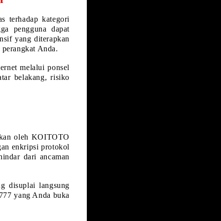
s terhadap kategori
ngga pengguna dapat
nsif yang diterapkan
 perangkat Anda.
ernet melalui ponsel
tar belakang, risiko
diakan oleh KOITOTO
an enkripsi protokol
rhindar dari ancaman
g disuplai langsung
ot777 yang Anda buka
.