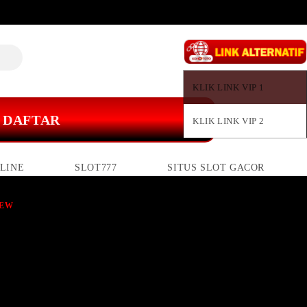
Log in
KLIK LINK VIP 1
KLIK LINK VIP 1
DAFTAR
KLIK LINK VIP 2
KLIK LINK VIP 2
LINE
SLOT777
SITUS SLOT GACOR
EW
KOITOTO 🚩 Situs Slot
Gacor Gampang Menang
Slot88 Online Link