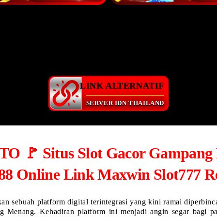
LINK ALTERNATIF
SERVER IDN THAILAND
O 🚩 Situs Slot Gacor Gampang
t88 Online Link Maxwin Slot777 R
n sebuah platform digital terintegrasi yang kini ramai diperbinc
 Menang. Kehadiran platform ini menjadi angin segar bagi p