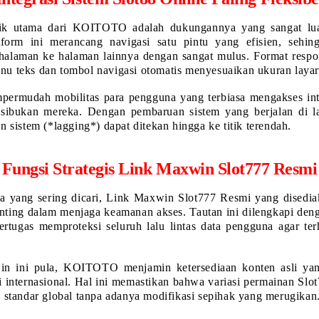
rik utama dari KOITOTO adalah dukungannya yang sangat lua
tform ini merancang navigasi satu pintu yang efisien, sehi
 halaman ke halaman lainnya dengan sangat mulus. Format respo
u teks dan tombol navigasi otomatis menyesuaikan ukuran layar
empermudah mobilitas para pengguna yang terbiasa mengakses int
kesibukan mereka. Dengan pembaruan sistem yang berjalan di la
n sistem (*lagging*) dapat ditekan hingga ke titik terendah.
Fungsi Strategis Link Maxwin Slot777 Resmi
ma yang sering dicari, Link Maxwin Slot777 Resmi yang dise
nting dalam menjaga keamanan akses. Tautan ini dilengkapi deng
rtugas memproteksi seluruh lalu lintas data pengguna agar te
n ini pula, KOITOTO menjamin ketersediaan konten asli yan
si internasional. Hal ini memastikan bahwa variasi permainan Sl
i standar global tanpa adanya modifikasi sepihak yang merugikan