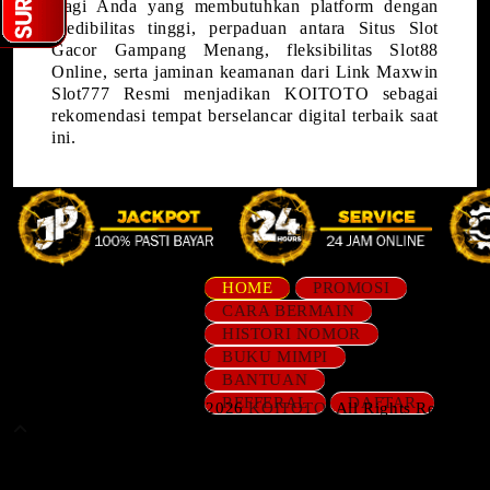
Bagi Anda yang membutuhkan platform dengan
kredibilitas tinggi, perpaduan antara Situs Slot
Gacor Gampang Menang, fleksibilitas Slot88
Online, serta jaminan keamanan dari Link Maxwin
Slot777 Resmi menjadikan KOITOTO sebagai
rekomendasi tempat berselancar digital terbaik saat
ini.
HOME
PROMOSI
CARA BERMAIN
HISTORI NOMOR
BUKU MIMPI
BANTUAN
REFFERAL
DAFTAR
© Copyright 2018 - 2026
KOITOTO
. All Rights Reserved.