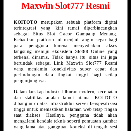
Maxwin Slot777 Resmi
KOITOTO
merupakan sebuah platform digital
terintegrasi yang kini ramai diperbincangkan
sebagai Situs Slot Gacor Gampang Menang.
Kehadiran platform ini menjadi angin segar bagi
para pengguna karena menyediakan akses
langsung menuju ekosistem Slot88 Online yang
terkenal dinamis. Tidak hanya itu, situs ini juga
bertindak sebagai Link Maxwin Slot777 Resmi
yang menjamin konektivitas super cepat dan
perlindungan data tingkat tinggi bagi setiap
pengunjungnya.
Dalam lanskap industri hiburan modern, kecepatan
dan stabilitas adalah kunci utama. KOITOTO
dibangun di atas infrastruktur server berspesifikasi
tinggi untuk memastikan halaman web tetap ringan
saat diakses. Hasilnya, pengguna tidak akan
mengalami kendala teknis seperti pemuatan gambar
yang lama atau gangguan koneksi di tengah sesi