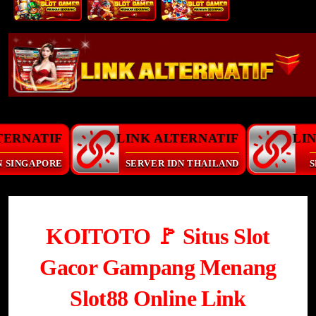
TERNATIF
LINK ALTERNATIF
LI
N SINGAPORE
SERVER IDN THAILAND
S
KOITOTO 🚩 Situs Slot
Gacor Gampang Menang
Slot88 Online Link