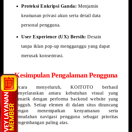
Proteksi Enkripsi Ganda:
Menjamin
keamanan privasi akun serta detail data
personal pengguna.
User Experience (UX) Bersih:
Desain
tanpa iklan pop-up mengganggu yang dapat
merusak konsentrasi.
Kesimpulan Pengalaman Pengguna
Secara menyeluruh, KOITOTO berhasil
menyelaraskan antara kebutuhan visual yang
menarik dengan performa backend website yang
tangguh. Setiap elemen di dalam situs dirancang
dengan menempatkan kenyamanan serta
kemudahan navigasi pengguna sebagai prioritas
pengembangan paling atas.