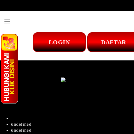
Skip to
content
LOGIN
DAFTAR
NEW
KOITOTO 🚩 Situs Slot Gacor Gampang
Menang Slot88 Online Link Maxwin
Slot777 Resmi
unde
Previous
Next
undefined
undefined