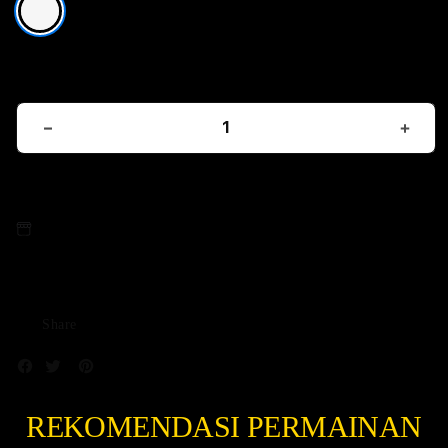
Quantity
Decrease
Increa
quantity
quanti
for
for
Get it fast
iPhone
iPhon
17
17
KOITOTO
Air
Air
Loading store
1TB
1TB
Silver
Silver
Share
REKOMENDASI PERMAINAN