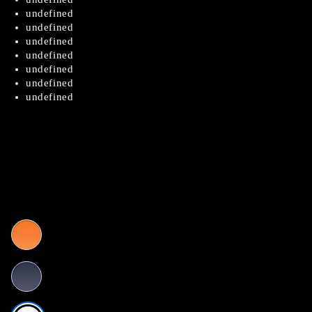
undefined
undefined
undefined
undefined
undefined
undefined
undefined
Rp. 10.000,-
Color
- Silver