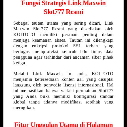
Fungsi Strategis Link Maxwin
Slot777 Resmi
Sebagai tautan utama yang sering dicari, Link
Maxwin Slot777 Resmi yang disediakan oleh
KOITOTO memiliki peranan penting dalam
menjaga keamanan akses. Tautan ini dilengkapi
dengan enkripsi protokol SSL terbaru yang
bertugas memproteksi seluruh lalu lintas data
pengguna agar terhindar dari ancaman siber pihak
ketiga.
Melalui Link Maxwin ini pula, KOITOTO
menjamin ketersediaan konten asli yang disuplai
langsung oleh penyedia lisensi internasional. Hal
ini memastikan bahwa variasi permainan Slot777
yang Anda buka memiliki konfigurasi standar
global tanpa adanya modifikasi sepihak yang
merugikan.
Fitur Unggulan Utama di Halaman