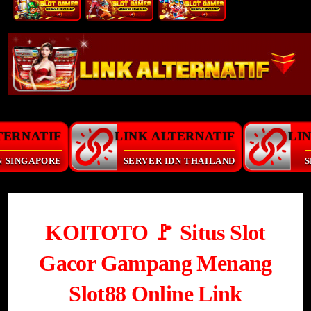
TERNATIF
LINK ALTERNATIF
LI
N SINGAPORE
SERVER IDN THAILAND
S
KOITOTO 🚩 Situs Slot
Gacor Gampang Menang
Slot88 Online Link