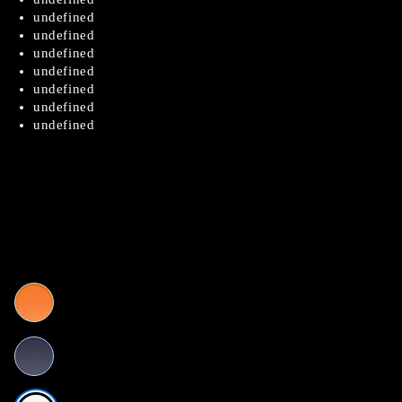
undefined
undefined
undefined
undefined
undefined
undefined
undefined
Rp. 10.000,-
Color
- Silver