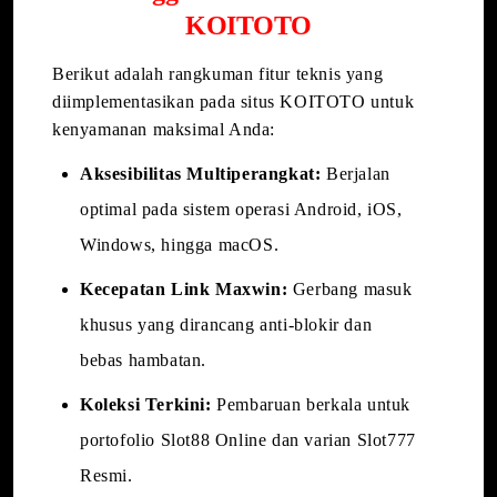
KOITOTO
Berikut adalah rangkuman fitur teknis yang
diimplementasikan pada situs KOITOTO untuk
kenyamanan maksimal Anda:
Aksesibilitas Multiperangkat:
Berjalan
optimal pada sistem operasi Android, iOS,
Windows, hingga macOS.
Kecepatan Link Maxwin:
Gerbang masuk
khusus yang dirancang anti-blokir dan
bebas hambatan.
Koleksi Terkini:
Pembaruan berkala untuk
portofolio Slot88 Online dan varian Slot777
Resmi.