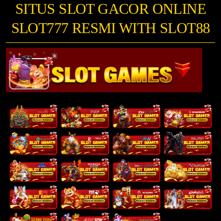
SITUS SLOT GACOR ONLINE
SLOT777 RESMI WITH SLOT88