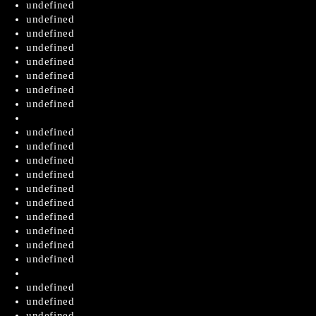
undefined
undefined
undefined
undefined
undefined
undefined
undefined
undefined
undefined
undefined
undefined
undefined
undefined
undefined
undefined
undefined
undefined
undefined
undefined
undefined
undefined