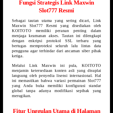
Fungsi Strategis Link Maxwin
Slot777 Resmi
Sebagai tautan utama yang sering dicari, Link
Maxwin Slot777 Resmi yang disediakan oleh
KOITOTO memiliki peranan penting dalam
menjaga keamanan akses. Tautan ini dilengkapi
dengan enkripsi protokol SSL terbaru yang
bertugas memproteksi seluruh lalu lintas data
pengguna agar terhindar dari ancaman siber pihak
ketiga.
Melalui Link Maxwin ini pula, KOITOTO
menjamin ketersediaan konten asli yang disuplai
langsung oleh penyedia lisensi internasional. Hal
ini memastikan bahwa variasi permainan Slot777
yang Anda buka memiliki konfigurasi standar
global tanpa adanya modifikasi sepihak yang
merugikan.
Fitur Unggulan Utama di Halaman