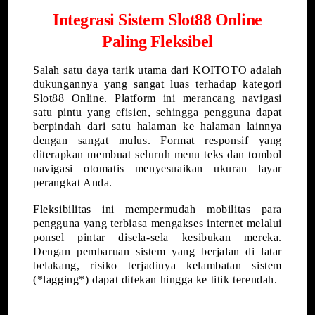
Integrasi Sistem Slot88 Online
Paling Fleksibel
Salah satu daya tarik utama dari KOITOTO adalah
dukungannya yang sangat luas terhadap kategori
Slot88 Online. Platform ini merancang navigasi
satu pintu yang efisien, sehingga pengguna dapat
berpindah dari satu halaman ke halaman lainnya
dengan sangat mulus. Format responsif yang
diterapkan membuat seluruh menu teks dan tombol
navigasi otomatis menyesuaikan ukuran layar
perangkat Anda.
Fleksibilitas ini mempermudah mobilitas para
pengguna yang terbiasa mengakses internet melalui
ponsel pintar disela-sela kesibukan mereka.
Dengan pembaruan sistem yang berjalan di latar
belakang, risiko terjadinya kelambatan sistem
(*lagging*) dapat ditekan hingga ke titik terendah.