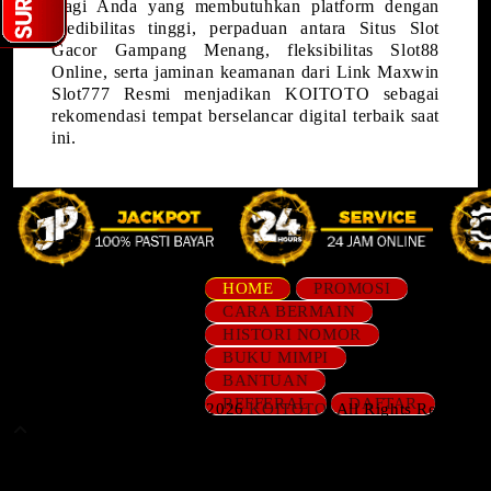
Bagi Anda yang membutuhkan platform dengan
kredibilitas tinggi, perpaduan antara Situs Slot
Gacor Gampang Menang, fleksibilitas Slot88
Online, serta jaminan keamanan dari Link Maxwin
Slot777 Resmi menjadikan KOITOTO sebagai
rekomendasi tempat berselancar digital terbaik saat
ini.
HOME
PROMOSI
CARA BERMAIN
HISTORI NOMOR
BUKU MIMPI
BANTUAN
REFFERAL
DAFTAR
© Copyright 2018 - 2026
KOITOTO
. All Rights Reserved.