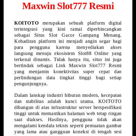
Maxwin Slot777 Resmi
KOITOTO
merupakan sebuah platform digital
terintegrasi yang kini ramai diperbincangkan
sebagai Situs Slot Gacor Gampang Menang.
Kehadiran platform ini menjadi angin segar bagi
para pengguna karena menyediakan akses
langsung menuju ekosistem Slot88 Online yang
terkenal dinamis. Tidak hanya itu, situs ini juga
bertindak sebagai Link Maxwin Slot777 Resmi
yang menjamin konektivitas super cepat dan
perlindungan data tingkat tinggi bagi setiap
pengunjungnya.
Dalam lanskap industri hiburan modern, kecepatan
dan stabilitas adalah kunci utama. KOITOTO
dibangun di atas infrastruktur server berspesifikasi
tinggi untuk memastikan halaman web tetap ringan
saat diakses. Hasilnya, pengguna tidak akan
mengalami kendala teknis seperti pemuatan gambar
yang lama atau gangguan koneksi di tengah sesi