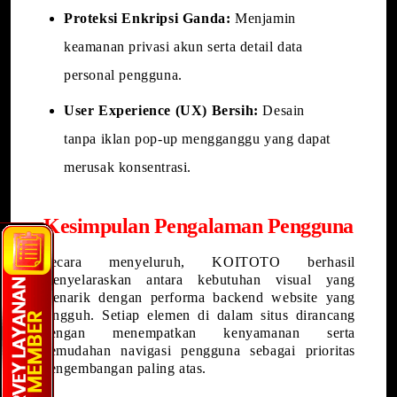
Proteksi Enkripsi Ganda:
Menjamin
keamanan privasi akun serta detail data
personal pengguna.
User Experience (UX) Bersih:
Desain
tanpa iklan pop-up mengganggu yang dapat
merusak konsentrasi.
Kesimpulan Pengalaman Pengguna
Secara menyeluruh, KOITOTO berhasil
menyelaraskan antara kebutuhan visual yang
menarik dengan performa backend website yang
tangguh. Setiap elemen di dalam situs dirancang
dengan menempatkan kenyamanan serta
kemudahan navigasi pengguna sebagai prioritas
pengembangan paling atas.