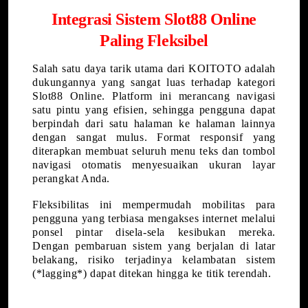
Integrasi Sistem Slot88 Online
Paling Fleksibel
Salah satu daya tarik utama dari KOITOTO adalah
dukungannya yang sangat luas terhadap kategori
Slot88 Online. Platform ini merancang navigasi
satu pintu yang efisien, sehingga pengguna dapat
berpindah dari satu halaman ke halaman lainnya
dengan sangat mulus. Format responsif yang
diterapkan membuat seluruh menu teks dan tombol
navigasi otomatis menyesuaikan ukuran layar
perangkat Anda.
Fleksibilitas ini mempermudah mobilitas para
pengguna yang terbiasa mengakses internet melalui
ponsel pintar disela-sela kesibukan mereka.
Dengan pembaruan sistem yang berjalan di latar
belakang, risiko terjadinya kelambatan sistem
(*lagging*) dapat ditekan hingga ke titik terendah.