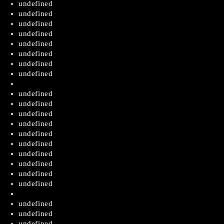
undefined
undefined
undefined
undefined
undefined
undefined
undefined
undefined
undefined
undefined
undefined
undefined
undefined
undefined
undefined
undefined
undefined
undefined
undefined
undefined
undefined