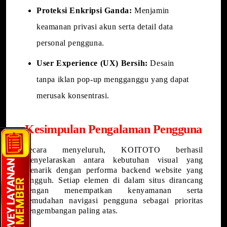
Proteksi Enkripsi Ganda:
Menjamin
keamanan privasi akun serta detail data
personal pengguna.
User Experience (UX) Bersih:
Desain
tanpa iklan pop-up mengganggu yang dapat
merusak konsentrasi.
Kesimpulan Pengalaman Pengguna
Secara menyeluruh, KOITOTO berhasil
menyelaraskan antara kebutuhan visual yang
menarik dengan performa backend website yang
tangguh. Setiap elemen di dalam situs dirancang
dengan menempatkan kenyamanan serta
kemudahan navigasi pengguna sebagai prioritas
pengembangan paling atas.