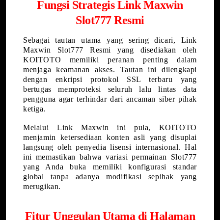
Fungsi Strategis Link Maxwin
Slot777 Resmi
Sebagai tautan utama yang sering dicari, Link
Maxwin Slot777 Resmi yang disediakan oleh
KOITOTO memiliki peranan penting dalam
menjaga keamanan akses. Tautan ini dilengkapi
dengan enkripsi protokol SSL terbaru yang
bertugas memproteksi seluruh lalu lintas data
pengguna agar terhindar dari ancaman siber pihak
ketiga.
Melalui Link Maxwin ini pula, KOITOTO
menjamin ketersediaan konten asli yang disuplai
langsung oleh penyedia lisensi internasional. Hal
ini memastikan bahwa variasi permainan Slot777
yang Anda buka memiliki konfigurasi standar
global tanpa adanya modifikasi sepihak yang
merugikan.
Fitur Unggulan Utama di Halaman