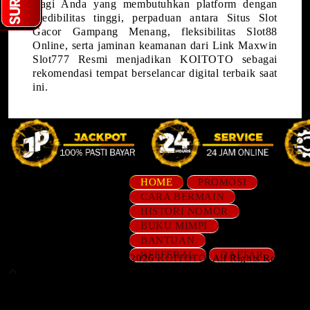
Bagi Anda yang membutuhkan platform dengan
kredibilitas tinggi, perpaduan antara Situs Slot
Gacor Gampang Menang, fleksibilitas Slot88
Online, serta jaminan keamanan dari Link Maxwin
Slot777 Resmi menjadikan KOITOTO sebagai
rekomendasi tempat berselancar digital terbaik saat
ini.
HOME
PROMOSI
CARA BERMAIN
HISTORI NOMOR
BUKU MIMPI
BANTUAN
REFFERAL
DAFTAR
© Copyright 2018 - 2026
KOITOTO
. All Rights Reserved.