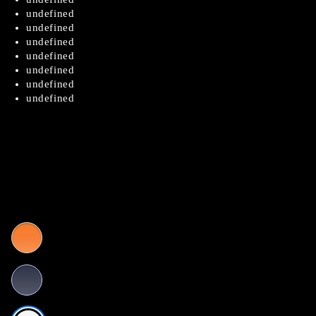
undefined
undefined
undefined
undefined
undefined
undefined
undefined
Rp. 10.000,-
Color
- Silver