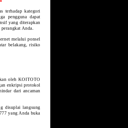
s terhadap kategori
ngga pengguna dapat
nsif yang diterapkan
 perangkat Anda.
ernet melalui ponsel
tar belakang, risiko
diakan oleh KOITOTO
an enkripsi protokol
rhindar dari ancaman
g disuplai langsung
ot777 yang Anda buka
.