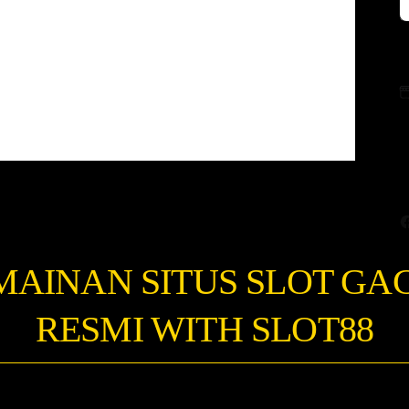
Ge
AINAN SITUS SLOT GAC
RESMI WITH SLOT88