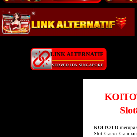
LINK ALTERNATIF
SERVER IDN SINGAPORE
KOITOT
Slo
KOITOTO
merupaka
Slot Gacor Gampang