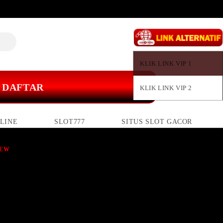
Log in
KLIK LINK VIP 1
KLIK LINK VIP 1
DAFTAR
KLIK LINK VIP 2
KLIK LINK VIP 2
LINE
SLOT777
SITUS SLOT GACOR
EW
KOITOTO 🚩 Situs Slot
Gacor Gampang Menang
Slot88 Online Link