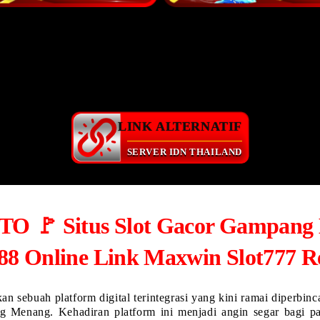
LINK ALTERNATIF
SERVER IDN THAILAND
O 🚩 Situs Slot Gacor Gampang
t88 Online Link Maxwin Slot777 R
n sebuah platform digital terintegrasi yang kini ramai diperbinc
 Menang. Kehadiran platform ini menjadi angin segar bagi p