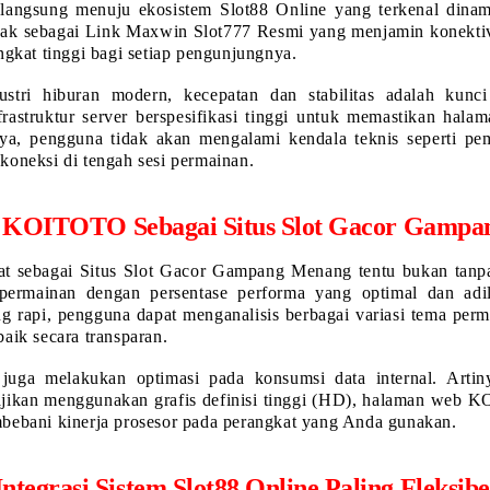
langsung menuju ekosistem Slot88 Online yang terkenal dinami
indak sebagai Link Maxwin Slot777 Resmi yang menjamin konektiv
ngkat tinggi bagi setiap pengunjungnya.
ustri hiburan modern, kecepatan dan stabilitas adalah ku
frastruktur server berspesifikasi tinggi untuk memastikan hala
lnya, pengguna tidak akan mengalami kendala teknis seperti p
koneksi di tengah sesi permainan.
 KOITOTO Sebagai Situs Slot Gacor Gamp
at sebagai Situs Slot Gacor Gampang Menang tentu bukan tan
permainan dengan persentase performa yang optimal dan adil
g rapi, pengguna dapat menganalisis berbagai variasi tema per
aik secara transparan.
uga melakukan optimasi pada konsumsi data internal. Artin
ajikan menggunakan grafis definisi tinggi (HD), halaman web 
bebani kinerja prosesor pada perangkat yang Anda gunakan.
Integrasi Sistem Slot88 Online Paling Fleksibe