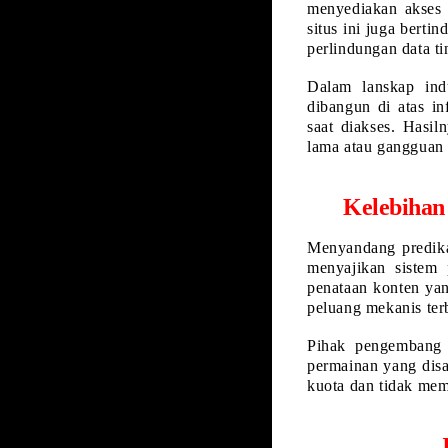
menyediakan akses 
situs ini juga bert
perlindungan data ti
Dalam lanskap ind
dibangun di atas in
saat diakses. Hasi
lama atau gangguan 
Kelebihan
Menyandang predik
menyajikan sistem 
penataan konten yan
peluang mekanis terb
Pihak pengembang j
permainan yang dis
kuota dan tidak mem