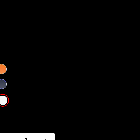
Maxwin Slot777 Resmi
Rp. 10.000,-
olor
- Silver
uantity