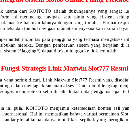
rik utama dari KOITOTO adalah dukungannya yang sangat lua
tform ini merancang navigasi satu pintu yang efisien, sehi
 halaman ke halaman lainnya dengan sangat mulus. Format respo
u teks dan tombol navigasi otomatis menyesuaikan ukuran layar
empermudah mobilitas para pengguna yang terbiasa mengakses int
kesibukan mereka. Dengan pembaruan sistem yang berjalan di la
n sistem (*lagging*) dapat ditekan hingga ke titik terendah.
Fungsi Strategis Link Maxwin Slot777 Resmi
ma yang sering dicari, Link Maxwin Slot777 Resmi yang dise
nting dalam menjaga keamanan akses. Tautan ini dilengkapi deng
rtugas memproteksi seluruh lalu lintas data pengguna agar te
n ini pula, KOITOTO menjamin ketersediaan konten asli yan
si internasional. Hal ini memastikan bahwa variasi permainan Sl
i standar global tanpa adanya modifikasi sepihak yang merugikan