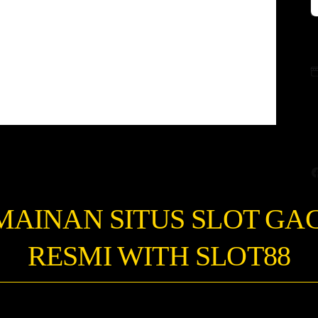
Ge
AINAN SITUS SLOT GAC
RESMI WITH SLOT88