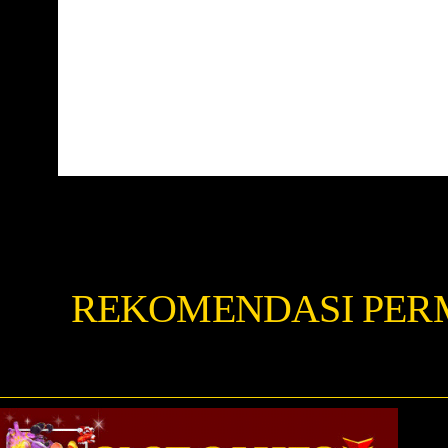
Open
media
1
in
modal
REKOMENDASI PERM