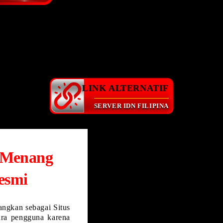
LINK ALTERNATIF
SERVER IDN FILIPINA
 Menang
esmi
angkan sebagai Situs
ara pengguna karena