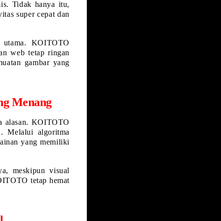
s. Tidak hanya itu,
itas super cepat dan
nci utama. KOITOTO
man web tetap ringan
emuatan gambar yang
ang Menang
pa alasan. KOITOTO
. Melalui algoritma
mainan yang memiliki
ya, meskipun visual
KOITOTO tetap hemat
l