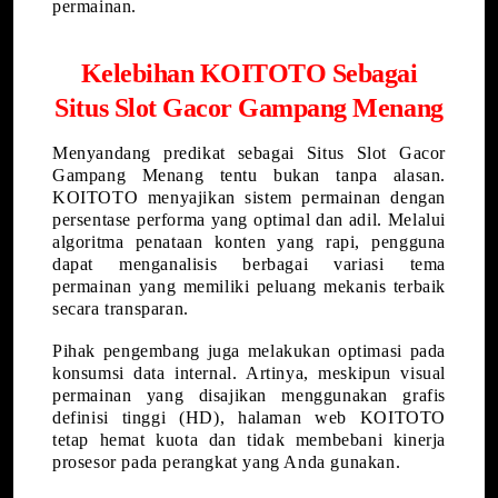
permainan.
Kelebihan KOITOTO Sebagai
Situs Slot Gacor Gampang Menang
Menyandang predikat sebagai Situs Slot Gacor
Gampang Menang tentu bukan tanpa alasan.
KOITOTO menyajikan sistem permainan dengan
persentase performa yang optimal dan adil. Melalui
algoritma penataan konten yang rapi, pengguna
dapat menganalisis berbagai variasi tema
permainan yang memiliki peluang mekanis terbaik
secara transparan.
Pihak pengembang juga melakukan optimasi pada
konsumsi data internal. Artinya, meskipun visual
permainan yang disajikan menggunakan grafis
definisi tinggi (HD), halaman web KOITOTO
tetap hemat kuota dan tidak membebani kinerja
prosesor pada perangkat yang Anda gunakan.