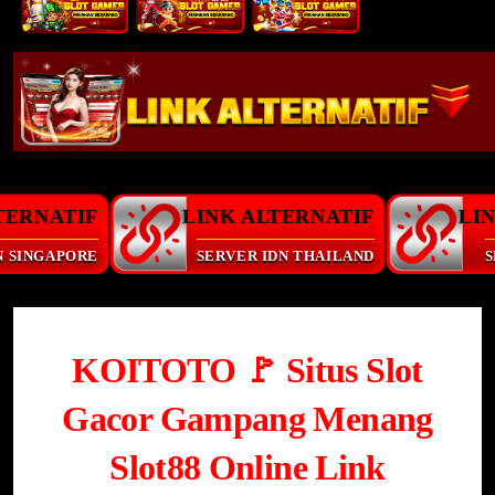
TERNATIF
LINK ALTERNATIF
LI
N SINGAPORE
SERVER IDN THAILAND
S
KOITOTO 🚩 Situs Slot
Gacor Gampang Menang
Slot88 Online Link