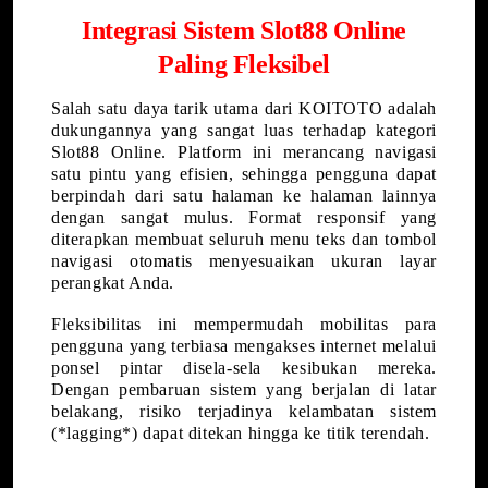
Integrasi Sistem Slot88 Online
Paling Fleksibel
Salah satu daya tarik utama dari KOITOTO adalah
dukungannya yang sangat luas terhadap kategori
Slot88 Online. Platform ini merancang navigasi
satu pintu yang efisien, sehingga pengguna dapat
berpindah dari satu halaman ke halaman lainnya
dengan sangat mulus. Format responsif yang
diterapkan membuat seluruh menu teks dan tombol
navigasi otomatis menyesuaikan ukuran layar
perangkat Anda.
Fleksibilitas ini mempermudah mobilitas para
pengguna yang terbiasa mengakses internet melalui
ponsel pintar disela-sela kesibukan mereka.
Dengan pembaruan sistem yang berjalan di latar
belakang, risiko terjadinya kelambatan sistem
(*lagging*) dapat ditekan hingga ke titik terendah.