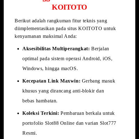
KOITOTO
Berikut adalah rangkuman fitur teknis yang
diimplementasikan pada situs KOITOTO untuk
kenyamanan maksimal Anda:
Aksesibilitas Multiperangkat:
Berjalan
optimal pada sistem operasi Android, iOS,
Windows, hingga macOS.
Kecepatan Link Maxwin:
Gerbang masuk
khusus yang dirancang anti-blokir dan
bebas hambatan.
Koleksi Terkini:
Pembaruan berkala untuk
portofolio Slot88 Online dan varian Slot777
Resmi.