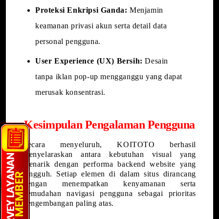
Proteksi Enkripsi Ganda:
Menjamin
keamanan privasi akun serta detail data
personal pengguna.
User Experience (UX) Bersih:
Desain
tanpa iklan pop-up mengganggu yang dapat
merusak konsentrasi.
Kesimpulan Pengalaman Pengguna
Secara menyeluruh, KOITOTO berhasil
menyelaraskan antara kebutuhan visual yang
menarik dengan performa backend website yang
tangguh. Setiap elemen di dalam situs dirancang
dengan menempatkan kenyamanan serta
kemudahan navigasi pengguna sebagai prioritas
pengembangan paling atas.