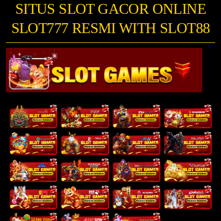
SITUS SLOT GACOR ONLINE
SLOT777 RESMI WITH SLOT88