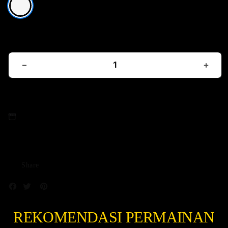
Quantity
Decrease
Increa
quantity
quanti
for
for
Get it fast
iPhone
iPhon
17
17
KOITOTO
Air
Air
Loading store
1TB
1TB
Silver
Silver
Share
REKOMENDASI PERMAINAN