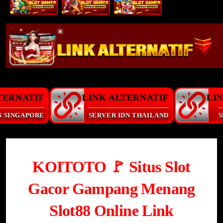
TERNATIF
LINK ALTERNATIF
LI
N SINGAPORE
SERVER IDN THAILAND
S
KOITOTO 🚩 Situs Slot
Gacor Gampang Menang
Slot88 Online Link