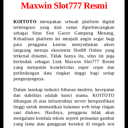
Maxwin Slot777 Resmi
KOITOTO
merupakan sebuah platform digital
terintegrasi yang kini ramai diperbincangkan
sebagai Situs Slot Gacor Gampang Menang.
Kehadiran platform ini menjadi angin segar bagi
para pengguna karena menyediakan akses
langsung menuju ekosistem Slot88 Online yang
terkenal dinamis. Tidak hanya itu, situs ini juga
bertindak sebagai Link Maxwin Slot777 Resmi
yang menjamin konektivitas super cepat dan
perlindungan data tingkat tinggi bagi setiap
pengunjungnya.
Dalam lanskap industri hiburan modern, kecepatan
dan stabilitas adalah kunci utama. KOITOTO
dibangun di atas infrastruktur server berspesifikasi
tinggi untuk memastikan halaman web tetap ringan
saat diakses. Hasilnya, pengguna tidak akan
mengalami kendala teknis seperti pemuatan gambar
yang lama atau gangguan koneksi di tengah sesi