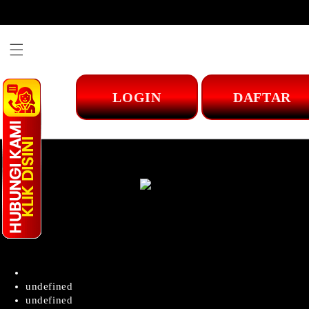
Skip to
content
LOGIN
DAFTAR
NEW
KOITOTO 🚩 Situs Slot Gacor Gampang
Menang Slot88 Online Link Maxwin
Slot777 Resmi
unde
Previous
Next
undefined
undefined