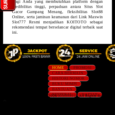
Bagi Anda yang membutuhkan platform dengan
kredibilitas tinggi, perpaduan antara Situs Slot
Gacor Gampang Menang, fleksibilitas Slot88
Online, serta jaminan keamanan dari Link Maxwin
Slot777 Resmi menjadikan KOITOTO sebagai
rekomendasi tempat berselancar digital terbaik saat
ini.
HOME
PROMOSI
CARA BERMAIN
HISTORI NOMOR
BUKU MIMPI
BANTUAN
REFFERAL
DAFTAR
© Copyright 2018 - 2026
KOITOTO
. All Rights Reserved.