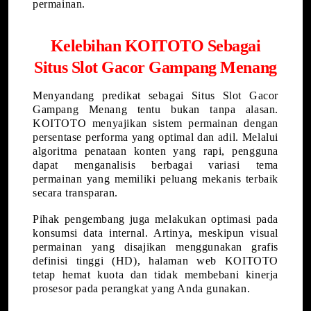
permainan.
Kelebihan KOITOTO Sebagai
Situs Slot Gacor Gampang Menang
Menyandang predikat sebagai Situs Slot Gacor
Gampang Menang tentu bukan tanpa alasan.
KOITOTO menyajikan sistem permainan dengan
persentase performa yang optimal dan adil. Melalui
algoritma penataan konten yang rapi, pengguna
dapat menganalisis berbagai variasi tema
permainan yang memiliki peluang mekanis terbaik
secara transparan.
Pihak pengembang juga melakukan optimasi pada
konsumsi data internal. Artinya, meskipun visual
permainan yang disajikan menggunakan grafis
definisi tinggi (HD), halaman web KOITOTO
tetap hemat kuota dan tidak membebani kinerja
prosesor pada perangkat yang Anda gunakan.