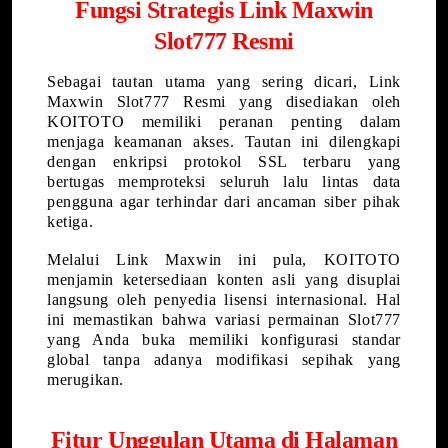
Fungsi Strategis Link Maxwin
Slot777 Resmi
Sebagai tautan utama yang sering dicari, Link
Maxwin Slot777 Resmi yang disediakan oleh
KOITOTO memiliki peranan penting dalam
menjaga keamanan akses. Tautan ini dilengkapi
dengan enkripsi protokol SSL terbaru yang
bertugas memproteksi seluruh lalu lintas data
pengguna agar terhindar dari ancaman siber pihak
ketiga.
Melalui Link Maxwin ini pula, KOITOTO
menjamin ketersediaan konten asli yang disuplai
langsung oleh penyedia lisensi internasional. Hal
ini memastikan bahwa variasi permainan Slot777
yang Anda buka memiliki konfigurasi standar
global tanpa adanya modifikasi sepihak yang
merugikan.
Fitur Unggulan Utama di Halaman