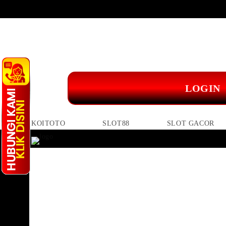
Skip to
content
LOGIN
KOITOTO
SLOT88
SLOT GACOR
Skip to
product
information