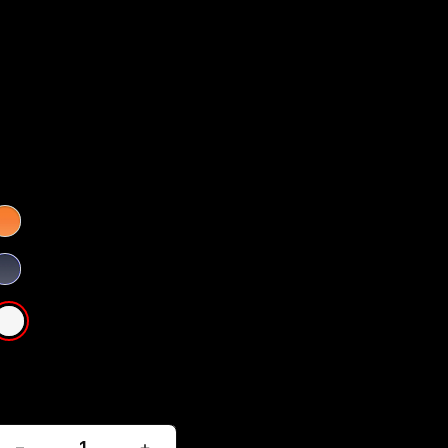
Maxwin Slot777 Resmi
Rp. 10.000,-
olor
- Silver
uantity