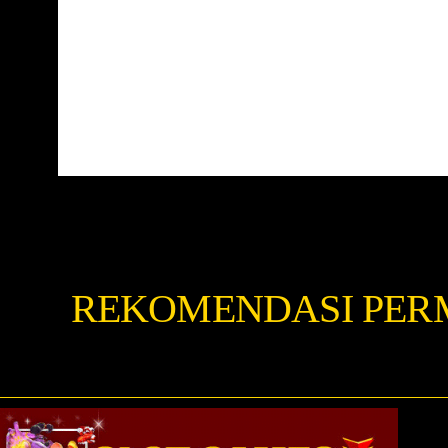
Open
media
1
in
modal
REKOMENDASI PERM