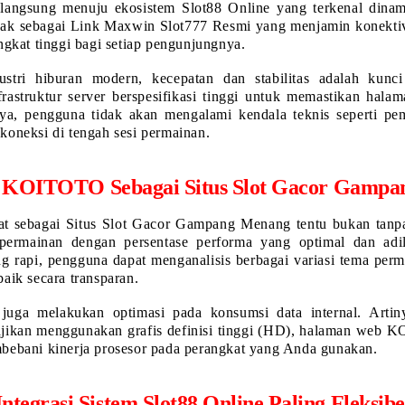
langsung menuju ekosistem Slot88 Online yang terkenal dinami
indak sebagai Link Maxwin Slot777 Resmi yang menjamin konektiv
ngkat tinggi bagi setiap pengunjungnya.
ustri hiburan modern, kecepatan dan stabilitas adalah ku
frastruktur server berspesifikasi tinggi untuk memastikan hala
lnya, pengguna tidak akan mengalami kendala teknis seperti p
koneksi di tengah sesi permainan.
 KOITOTO Sebagai Situs Slot Gacor Gamp
at sebagai Situs Slot Gacor Gampang Menang tentu bukan tan
permainan dengan persentase performa yang optimal dan adil
g rapi, pengguna dapat menganalisis berbagai variasi tema per
aik secara transparan.
uga melakukan optimasi pada konsumsi data internal. Artin
ajikan menggunakan grafis definisi tinggi (HD), halaman web 
bebani kinerja prosesor pada perangkat yang Anda gunakan.
Integrasi Sistem Slot88 Online Paling Fleksibe