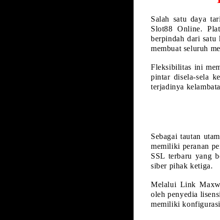
Salah satu daya ta
Slot88 Online. Pla
berpindah dari satu
membuat seluruh men
Fleksibilitas ini m
pintar disela-sela 
terjadinya kelambata
Sebagai tautan uta
memiliki peranan pe
SSL terbaru yang be
siber pihak ketiga.
Melalui Link Maxwi
oleh penyedia lisen
memiliki konfiguras