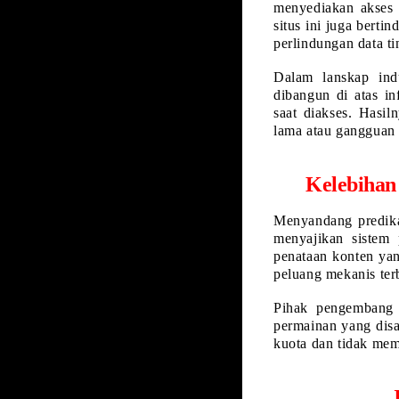
menyediakan akses 
situs ini juga bert
perlindungan data ti
Dalam lanskap ind
dibangun di atas in
saat diakses. Hasi
lama atau gangguan 
Kelebihan
Menyandang predik
menyajikan sistem 
penataan konten yan
peluang mekanis terb
Pihak pengembang j
permainan yang dis
kuota dan tidak mem