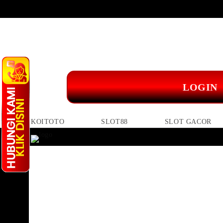
Skip to
content
LOGIN
KOITOTO
SLOT88
SLOT GACOR
Skip to
product
information