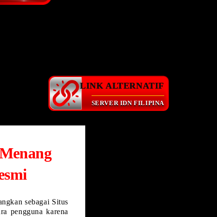
LINK ALTERNATIF
SERVER IDN FILIPINA
 Menang
esmi
angkan sebagai Situs
ara pengguna karena