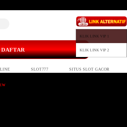
Log in
KLIK LINK VIP 1
KLIK LINK VIP 1
DAFTAR
KLIK LINK VIP 2
KLIK LINK VIP 2
LINE
SLOT777
SITUS SLOT GACOR
EW
KOITOTO 🚩 Situs Slot
Gacor Gampang Menang
Slot88 Online Link