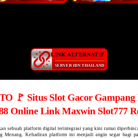
LINK ALTERNATIF
SERVER IDN THAILAND
O 🚩 Situs Slot Gacor Gampang
t88 Online Link Maxwin Slot777 R
n sebuah platform digital terintegrasi yang kini ramai diperbinc
 Menang. Kehadiran platform ini menjadi angin segar bagi p