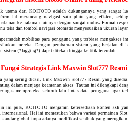
rik utama dari KOITOTO adalah dukungannya yang sangat lua
tform ini merancang navigasi satu pintu yang efisien, sehi
 halaman ke halaman lainnya dengan sangat mulus. Format respo
u teks dan tombol navigasi otomatis menyesuaikan ukuran layar
empermudah mobilitas para pengguna yang terbiasa mengakses int
kesibukan mereka. Dengan pembaruan sistem yang berjalan di la
n sistem (*lagging*) dapat ditekan hingga ke titik terendah.
Fungsi Strategis Link Maxwin Slot777 Resmi
ma yang sering dicari, Link Maxwin Slot777 Resmi yang dise
nting dalam menjaga keamanan akses. Tautan ini dilengkapi deng
rtugas memproteksi seluruh lalu lintas data pengguna agar te
n ini pula, KOITOTO menjamin ketersediaan konten asli yan
si internasional. Hal ini memastikan bahwa variasi permainan Sl
i standar global tanpa adanya modifikasi sepihak yang merugikan