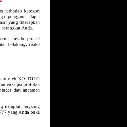
s terhadap kategori
ngga pengguna dapat
nsif yang diterapkan
 perangkat Anda.
ernet melalui ponsel
tar belakang, risiko
diakan oleh KOITOTO
an enkripsi protokol
rhindar dari ancaman
g disuplai langsung
ot777 yang Anda buka
.