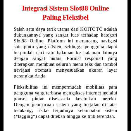
Integrasi Sistem Slot88 Online
Paling Fleksibel
Salah satu daya tarik utama dari KOITOTO adalah
dukungannya yang sangat luas terhadap kategori
Slot88 Online. Platform ini merancang navigasi
satu pintu yang efisien, sehingga pengguna dapat
berpindah dari satu halaman ke halaman lainnya
dengan sangat mulus. Format responsif yang
diterapkan membuat seluruh menu teks dan tombol
navigasi otomatis menyesuaikan ukuran layar
perangkat Anda.
Fleksibilitas ini mempermudah mobilitas para
pengguna yang terbiasa mengakses internet melalui
ponsel pintar disela-sela kesibukan mereka.
Dengan pembaruan sistem yang berjalan di latar
belakang, risiko terjadinya kelambatan sistem
(*lagging*) dapat ditekan hingga ke titik terendah.