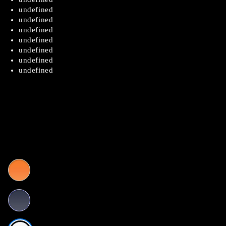
undefined
undefined
undefined
undefined
undefined
undefined
undefined
Rp. 10.000,-
Color
- Silver