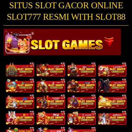
SITUS SLOT GACOR ONLINE
SLOT777 RESMI WITH SLOT88