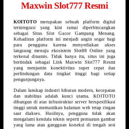
Maxwin Slot777 Resmi
KOITOTO
merupakan sebuah platform digital
terintegrasi yang kini ramai diperbincangkan
sebagai Situs Slot Gacor Gampang Menang.
Kehadiran platform ini menjadi angin segar bagi
para pengguna karena menyediakan akses
langsung menuju ekosistem Slot88 Online yang
terkenal dinamis. Tidak hanya itu, situs ini juga
bertindak sebagai Link Maxwin Slot777 Resmi
yang menjamin konektivitas super cepat dan
perlindungan data tingkat tinggi bagi setiap
pengunjungnya.
Dalam lanskap industri hiburan modern, kecepatan
dan stabilitas adalah kunci utama. KOITOTO
dibangun di atas infrastruktur server berspesifikasi
tinggi untuk memastikan halaman web tetap ringan
saat diakses. Hasilnya, pengguna tidak akan
mengalami kendala teknis seperti pemuatan gambar
yang lama atau gangguan koneksi di tengah sesi