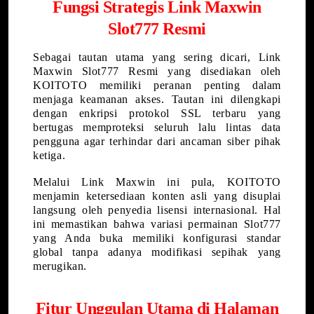
Fungsi Strategis Link Maxwin
Slot777 Resmi
Sebagai tautan utama yang sering dicari, Link
Maxwin Slot777 Resmi yang disediakan oleh
KOITOTO memiliki peranan penting dalam
menjaga keamanan akses. Tautan ini dilengkapi
dengan enkripsi protokol SSL terbaru yang
bertugas memproteksi seluruh lalu lintas data
pengguna agar terhindar dari ancaman siber pihak
ketiga.
Melalui Link Maxwin ini pula, KOITOTO
menjamin ketersediaan konten asli yang disuplai
langsung oleh penyedia lisensi internasional. Hal
ini memastikan bahwa variasi permainan Slot777
yang Anda buka memiliki konfigurasi standar
global tanpa adanya modifikasi sepihak yang
merugikan.
Fitur Unggulan Utama di Halaman