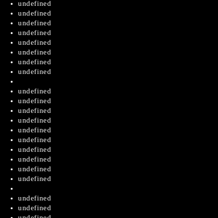
undefined
undefined
undefined
undefined
undefined
undefined
undefined
undefined
undefined
undefined
undefined
undefined
undefined
undefined
undefined
undefined
undefined
undefined
undefined
undefined
undefined