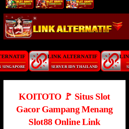
TERNATIF
LINK ALTERNATIF
LI
N SINGAPORE
SERVER IDN THAILAND
S
KOITOTO 🚩 Situs Slot
Gacor Gampang Menang
Slot88 Online Link