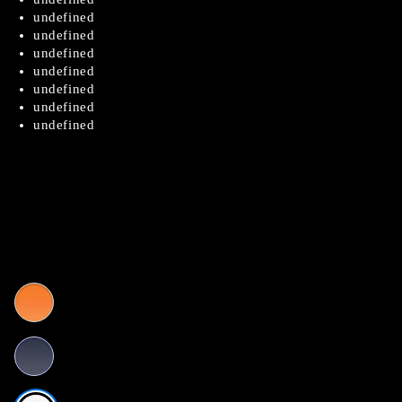
undefined
undefined
undefined
undefined
undefined
undefined
undefined
Rp. 10.000,-
Color
- Silver