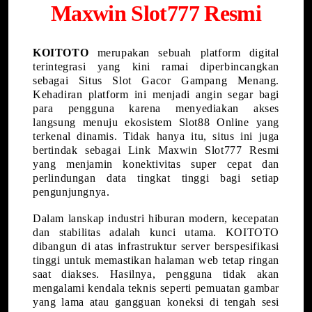
Maxwin Slot777 Resmi
KOITOTO
merupakan sebuah platform digital
terintegrasi yang kini ramai diperbincangkan
sebagai Situs Slot Gacor Gampang Menang.
Kehadiran platform ini menjadi angin segar bagi
para pengguna karena menyediakan akses
langsung menuju ekosistem Slot88 Online yang
terkenal dinamis. Tidak hanya itu, situs ini juga
bertindak sebagai Link Maxwin Slot777 Resmi
yang menjamin konektivitas super cepat dan
perlindungan data tingkat tinggi bagi setiap
pengunjungnya.
Dalam lanskap industri hiburan modern, kecepatan
dan stabilitas adalah kunci utama. KOITOTO
dibangun di atas infrastruktur server berspesifikasi
tinggi untuk memastikan halaman web tetap ringan
saat diakses. Hasilnya, pengguna tidak akan
mengalami kendala teknis seperti pemuatan gambar
yang lama atau gangguan koneksi di tengah sesi