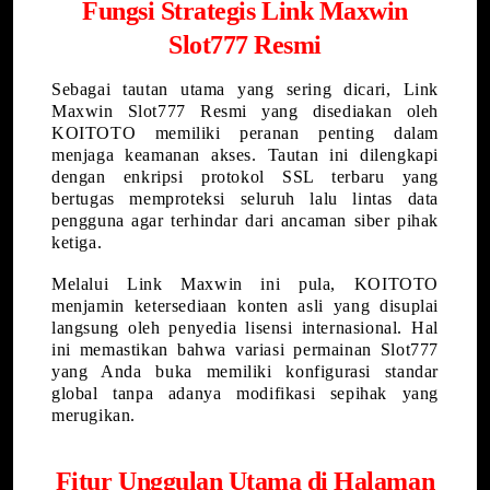
Fungsi Strategis Link Maxwin
Slot777 Resmi
Sebagai tautan utama yang sering dicari, Link
Maxwin Slot777 Resmi yang disediakan oleh
KOITOTO memiliki peranan penting dalam
menjaga keamanan akses. Tautan ini dilengkapi
dengan enkripsi protokol SSL terbaru yang
bertugas memproteksi seluruh lalu lintas data
pengguna agar terhindar dari ancaman siber pihak
ketiga.
Melalui Link Maxwin ini pula, KOITOTO
menjamin ketersediaan konten asli yang disuplai
langsung oleh penyedia lisensi internasional. Hal
ini memastikan bahwa variasi permainan Slot777
yang Anda buka memiliki konfigurasi standar
global tanpa adanya modifikasi sepihak yang
merugikan.
Fitur Unggulan Utama di Halaman