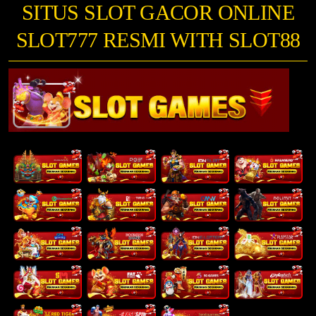
SITUS SLOT GACOR ONLINE
SLOT777 RESMI WITH SLOT88