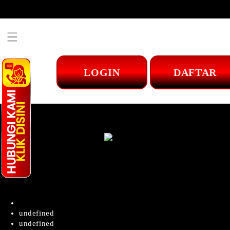
Skip to
content
LOGIN
DAFTAR
NEW
KOITOTO 🚩 Situs Slot Gacor Gampang
Menang Slot88 Online Link Maxwin
Slot777 Resmi
unde
Previous
Next
undefined
undefined