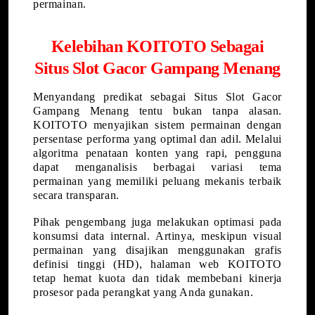
permainan.
Kelebihan KOITOTO Sebagai
Situs Slot Gacor Gampang Menang
Menyandang predikat sebagai Situs Slot Gacor
Gampang Menang tentu bukan tanpa alasan.
KOITOTO menyajikan sistem permainan dengan
persentase performa yang optimal dan adil. Melalui
algoritma penataan konten yang rapi, pengguna
dapat menganalisis berbagai variasi tema
permainan yang memiliki peluang mekanis terbaik
secara transparan.
Pihak pengembang juga melakukan optimasi pada
konsumsi data internal. Artinya, meskipun visual
permainan yang disajikan menggunakan grafis
definisi tinggi (HD), halaman web KOITOTO
tetap hemat kuota dan tidak membebani kinerja
prosesor pada perangkat yang Anda gunakan.