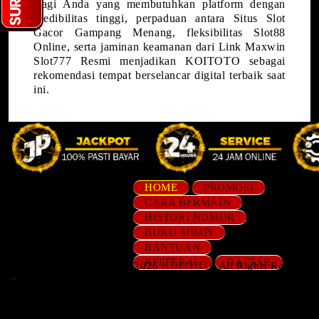
Bagi Anda yang membutuhkan platform dengan
kredibilitas tinggi, perpaduan antara Situs Slot
Gacor Gampang Menang, fleksibilitas Slot88
Online, serta jaminan keamanan dari Link Maxwin
Slot777 Resmi menjadikan KOITOTO sebagai
rekomendasi tempat berselancar digital terbaik saat
ini.
HOME
PROMOSI
CARA BERMAIN
HISTORI NOMOR
BUKU MIMPI
BANTUAN
REFFERAL
DAFTAR
© Copyright 2018 - 2026
KOITOTO
. All Rights Reserved.