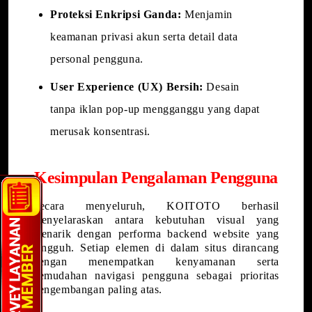
Proteksi Enkripsi Ganda:
Menjamin
keamanan privasi akun serta detail data
personal pengguna.
User Experience (UX) Bersih:
Desain
tanpa iklan pop-up mengganggu yang dapat
merusak konsentrasi.
Kesimpulan Pengalaman Pengguna
Secara menyeluruh, KOITOTO berhasil
menyelaraskan antara kebutuhan visual yang
menarik dengan performa backend website yang
tangguh. Setiap elemen di dalam situs dirancang
dengan menempatkan kenyamanan serta
kemudahan navigasi pengguna sebagai prioritas
pengembangan paling atas.