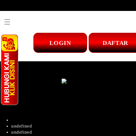
Skip to
content
LOGIN
DAFTAR
NEW
KOITOTO 🚩 Situs Slot Gacor Gampang
Menang Slot88 Online Link Maxwin
Slot777 Resmi
unde
Previous
Next
undefined
undefined