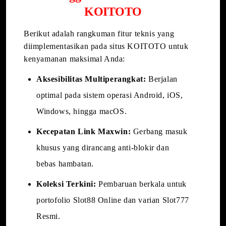
KOITOTO
Berikut adalah rangkuman fitur teknis yang
diimplementasikan pada situs KOITOTO untuk
kenyamanan maksimal Anda:
Aksesibilitas Multiperangkat:
Berjalan
optimal pada sistem operasi Android, iOS,
Windows, hingga macOS.
Kecepatan Link Maxwin:
Gerbang masuk
khusus yang dirancang anti-blokir dan
bebas hambatan.
Koleksi Terkini:
Pembaruan berkala untuk
portofolio Slot88 Online dan varian Slot777
Resmi.