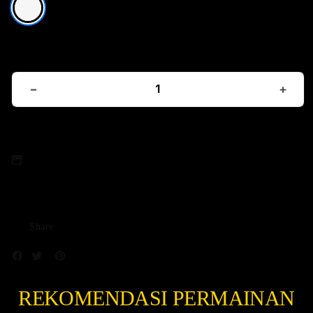
Quantity
Decrease
Increa
quantity
quanti
for
for
Get it fast
iPhone
iPhon
17
17
KOITOTO
Air
Air
Loading store
1TB
1TB
Silver
Silver
Share
REKOMENDASI PERMAINAN