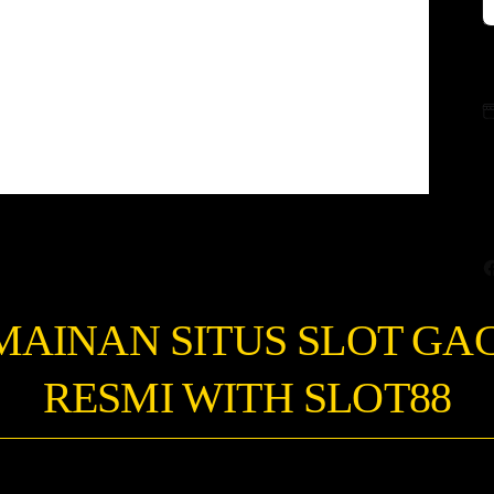
Ge
AINAN SITUS SLOT GAC
RESMI WITH SLOT88