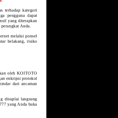
s terhadap kategori
ngga pengguna dapat
nsif yang diterapkan
 perangkat Anda.
ernet melalui ponsel
tar belakang, risiko
diakan oleh KOITOTO
an enkripsi protokol
rhindar dari ancaman
g disuplai langsung
ot777 yang Anda buka
.