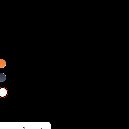
Maxwin Slot777 Resmi
Rp. 10.000,-
olor
- Silver
uantity