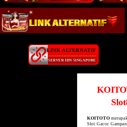
LINK ALTERNATIF
SERVER IDN SINGAPORE
KOITOT
Slo
KOITOTO
merupaka
Slot Gacor Gampang