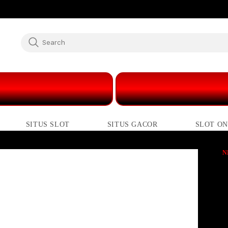
SITUS SLOT
SITUS GACOR
SLOT ON
N