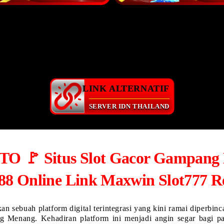
LINK ALTERNATIF
SERVER IDN THAILAND
O 🚩 Situs Slot Gacor Gampang
t88 Online Link Maxwin Slot777 R
n sebuah platform digital terintegrasi yang kini ramai diperbinc
 Menang. Kehadiran platform ini menjadi angin segar bagi p