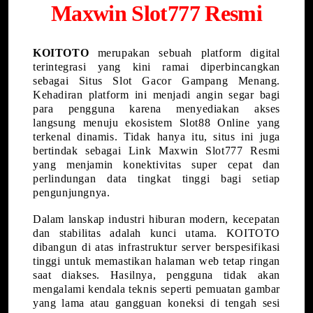
Maxwin Slot777 Resmi
KOITOTO
merupakan sebuah platform digital
terintegrasi yang kini ramai diperbincangkan
sebagai Situs Slot Gacor Gampang Menang.
Kehadiran platform ini menjadi angin segar bagi
para pengguna karena menyediakan akses
langsung menuju ekosistem Slot88 Online yang
terkenal dinamis. Tidak hanya itu, situs ini juga
bertindak sebagai Link Maxwin Slot777 Resmi
yang menjamin konektivitas super cepat dan
perlindungan data tingkat tinggi bagi setiap
pengunjungnya.
Dalam lanskap industri hiburan modern, kecepatan
dan stabilitas adalah kunci utama. KOITOTO
dibangun di atas infrastruktur server berspesifikasi
tinggi untuk memastikan halaman web tetap ringan
saat diakses. Hasilnya, pengguna tidak akan
mengalami kendala teknis seperti pemuatan gambar
yang lama atau gangguan koneksi di tengah sesi