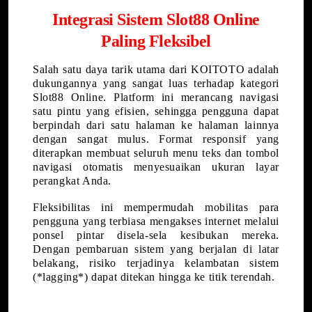
Integrasi Sistem Slot88 Online
Paling Fleksibel
Salah satu daya tarik utama dari KOITOTO adalah
dukungannya yang sangat luas terhadap kategori
Slot88 Online. Platform ini merancang navigasi
satu pintu yang efisien, sehingga pengguna dapat
berpindah dari satu halaman ke halaman lainnya
dengan sangat mulus. Format responsif yang
diterapkan membuat seluruh menu teks dan tombol
navigasi otomatis menyesuaikan ukuran layar
perangkat Anda.
Fleksibilitas ini mempermudah mobilitas para
pengguna yang terbiasa mengakses internet melalui
ponsel pintar disela-sela kesibukan mereka.
Dengan pembaruan sistem yang berjalan di latar
belakang, risiko terjadinya kelambatan sistem
(*lagging*) dapat ditekan hingga ke titik terendah.