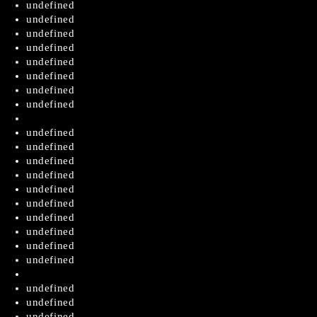
undefined
undefined
undefined
undefined
undefined
undefined
undefined
undefined
undefined
undefined
undefined
undefined
undefined
undefined
undefined
undefined
undefined
undefined
undefined
undefined
undefined