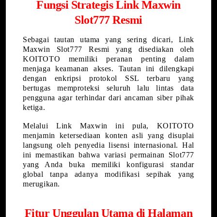
Fungsi Strategis Link Maxwin
Slot777 Resmi
Sebagai tautan utama yang sering dicari, Link
Maxwin Slot777 Resmi yang disediakan oleh
KOITOTO memiliki peranan penting dalam
menjaga keamanan akses. Tautan ini dilengkapi
dengan enkripsi protokol SSL terbaru yang
bertugas memproteksi seluruh lalu lintas data
pengguna agar terhindar dari ancaman siber pihak
ketiga.
Melalui Link Maxwin ini pula, KOITOTO
menjamin ketersediaan konten asli yang disuplai
langsung oleh penyedia lisensi internasional. Hal
ini memastikan bahwa variasi permainan Slot777
yang Anda buka memiliki konfigurasi standar
global tanpa adanya modifikasi sepihak yang
merugikan.
Fitur Unggulan Utama di Halaman