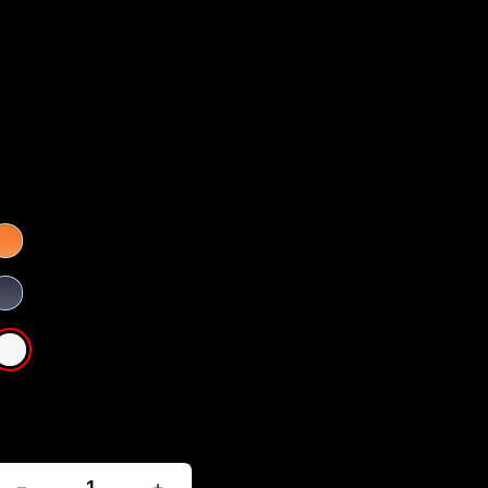
Maxwin Slot777 Resmi
Rp. 10.000,-
olor
- Silver
uantity