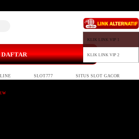
Log in
KLIK LINK VIP 1
KLIK LINK VIP 1
DAFTAR
KLIK LINK VIP 2
KLIK LINK VIP 2
LINE
SLOT777
SITUS SLOT GACOR
EW
KOITOTO 🚩 Situs Slot
Gacor Gampang Menang
Slot88 Online Link