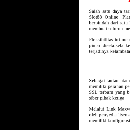
Salah satu daya ta
Slot88 Online. Pla
berpindah dari satu
membuat seluruh men
Fleksibilitas ini m
pintar disela-sela 
terjadinya kelambata
Sebagai tautan uta
memiliki peranan pe
SSL terbaru yang be
siber pihak ketiga.
Melalui Link Maxwi
oleh penyedia lisen
memiliki konfiguras