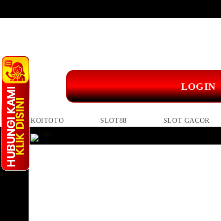
Skip to
content
LOGIN
KOITOTO
SLOT88
SLOT GACOR
Skip to
product
information