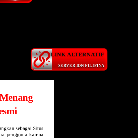
LINK ALTERNATIF
SERVER IDN FILIPINA
 Menang
esmi
angkan sebagai Situs
ara pengguna karena