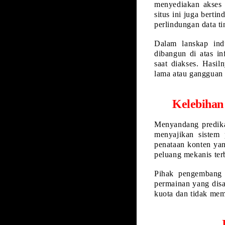
menyediakan akses 
situs ini juga bert
perlindungan data ti
Dalam lanskap ind
dibangun di atas in
saat diakses. Hasi
lama atau gangguan 
Kelebihan
Menyandang predik
menyajikan sistem 
penataan konten yan
peluang mekanis terb
Pihak pengembang j
permainan yang dis
kuota dan tidak mem