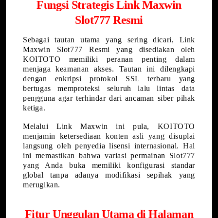
Fungsi Strategis Link Maxwin
Slot777 Resmi
Sebagai tautan utama yang sering dicari, Link
Maxwin Slot777 Resmi yang disediakan oleh
KOITOTO memiliki peranan penting dalam
menjaga keamanan akses. Tautan ini dilengkapi
dengan enkripsi protokol SSL terbaru yang
bertugas memproteksi seluruh lalu lintas data
pengguna agar terhindar dari ancaman siber pihak
ketiga.
Melalui Link Maxwin ini pula, KOITOTO
menjamin ketersediaan konten asli yang disuplai
langsung oleh penyedia lisensi internasional. Hal
ini memastikan bahwa variasi permainan Slot777
yang Anda buka memiliki konfigurasi standar
global tanpa adanya modifikasi sepihak yang
merugikan.
Fitur Unggulan Utama di Halaman