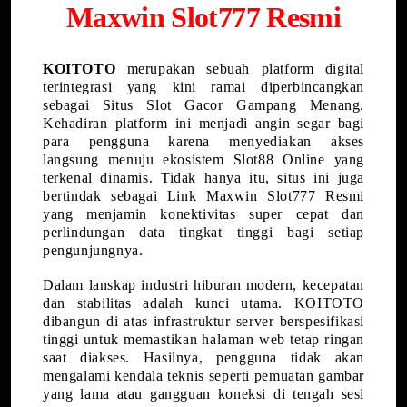
Maxwin Slot777 Resmi
KOITOTO
merupakan sebuah platform digital
terintegrasi yang kini ramai diperbincangkan
sebagai Situs Slot Gacor Gampang Menang.
Kehadiran platform ini menjadi angin segar bagi
para pengguna karena menyediakan akses
langsung menuju ekosistem Slot88 Online yang
terkenal dinamis. Tidak hanya itu, situs ini juga
bertindak sebagai Link Maxwin Slot777 Resmi
yang menjamin konektivitas super cepat dan
perlindungan data tingkat tinggi bagi setiap
pengunjungnya.
Dalam lanskap industri hiburan modern, kecepatan
dan stabilitas adalah kunci utama. KOITOTO
dibangun di atas infrastruktur server berspesifikasi
tinggi untuk memastikan halaman web tetap ringan
saat diakses. Hasilnya, pengguna tidak akan
mengalami kendala teknis seperti pemuatan gambar
yang lama atau gangguan koneksi di tengah sesi