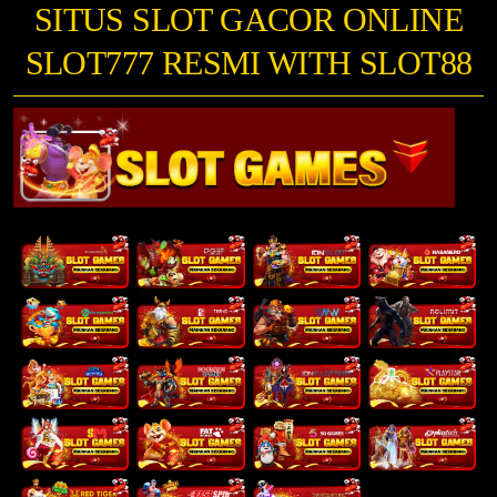
SITUS SLOT GACOR ONLINE
SLOT777 RESMI WITH SLOT88