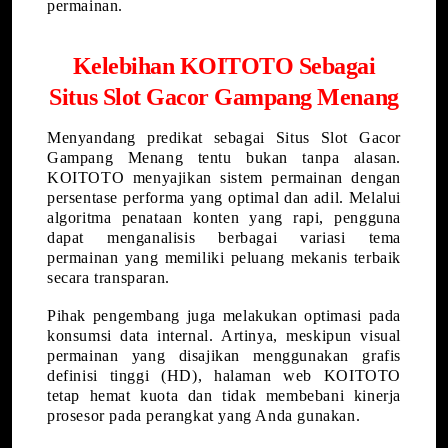
permainan.
Kelebihan KOITOTO Sebagai
Situs Slot Gacor Gampang Menang
Menyandang predikat sebagai Situs Slot Gacor
Gampang Menang tentu bukan tanpa alasan.
KOITOTO menyajikan sistem permainan dengan
persentase performa yang optimal dan adil. Melalui
algoritma penataan konten yang rapi, pengguna
dapat menganalisis berbagai variasi tema
permainan yang memiliki peluang mekanis terbaik
secara transparan.
Pihak pengembang juga melakukan optimasi pada
konsumsi data internal. Artinya, meskipun visual
permainan yang disajikan menggunakan grafis
definisi tinggi (HD), halaman web KOITOTO
tetap hemat kuota dan tidak membebani kinerja
prosesor pada perangkat yang Anda gunakan.