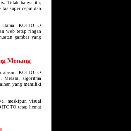
s. Tidak hanya itu,
itas super cepat dan
nci utama. KOITOTO
man web tetap ringan
emuatan gambar yang
ang Menang
pa alasan. KOITOTO
. Melalui algoritma
mainan yang memiliki
ya, meskipun visual
KOITOTO tetap hemat
l