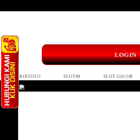
Skip to
content
LOGIN
KOITOTO
SLOT88
SLOT GACOR
Skip to
product
information