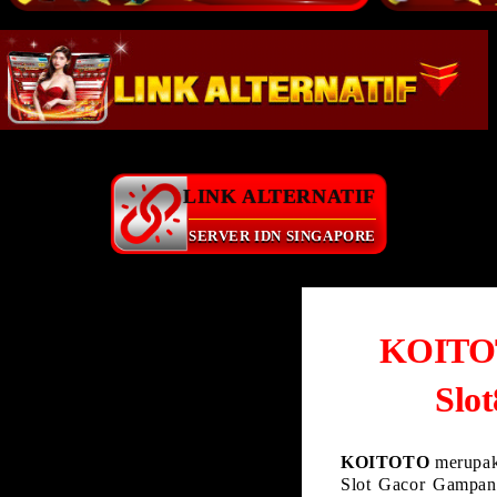
LINK ALTERNATIF
SERVER IDN SINGAPORE
KOITOT
Slo
KOITOTO
merupaka
Slot Gacor Gampang