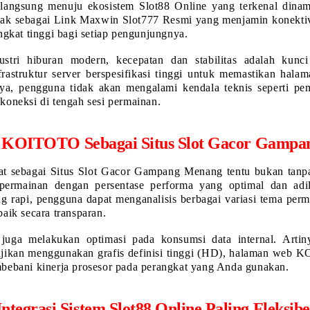
langsung menuju ekosistem Slot88 Online yang terkenal dinami
indak sebagai Link Maxwin Slot777 Resmi yang menjamin konektiv
ngkat tinggi bagi setiap pengunjungnya.
ustri hiburan modern, kecepatan dan stabilitas adalah ku
frastruktur server berspesifikasi tinggi untuk memastikan hala
lnya, pengguna tidak akan mengalami kendala teknis seperti p
koneksi di tengah sesi permainan.
 KOITOTO Sebagai Situs Slot Gacor Gamp
at sebagai Situs Slot Gacor Gampang Menang tentu bukan tan
permainan dengan persentase performa yang optimal dan adil
g rapi, pengguna dapat menganalisis berbagai variasi tema per
aik secara transparan.
uga melakukan optimasi pada konsumsi data internal. Artin
ajikan menggunakan grafis definisi tinggi (HD), halaman web 
bebani kinerja prosesor pada perangkat yang Anda gunakan.
Integrasi Sistem Slot88 Online Paling Fleksibe